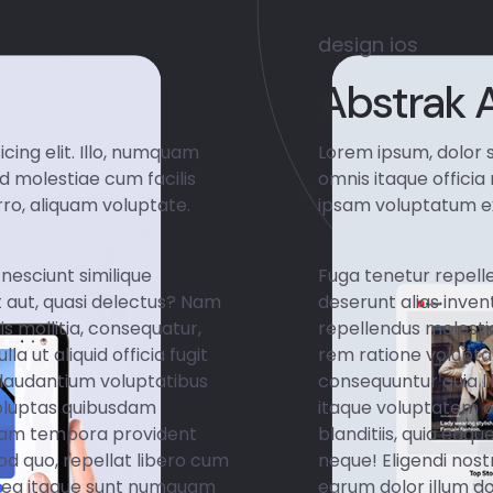
design
ios
Abstrak 
cing elit. Illo, numquam
Lorem ipsum, dolor s
ed molestiae cum facilis
omnis itaque officia
ro, aliquam voluptate.
ipsam voluptatum ex
nesciunt similique
Fuga tenetur repelle
t aut, quasi delectus? Nam
deserunt alias inven
s mollitia, consequatur,
repellendus molestia
 ut aliquid officia fugit
rem ratione voluptat
laudantium voluptatibus
consequuntur quia 
oluptas quibusdam
itaque voluptatem 
iosam tempora provident
blanditiis, quia eaq
d quo, repellat libero cum
neque! Eligendi nos
a, ea itaque sunt numquam
earum dolor illum d