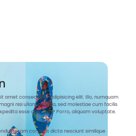
on
it amet consectetur adipisicing elit. Illo, numquam
 magni nisi ullam minima, sed molestiae cum facilis
pedita esse odit vero? Porro, aliquam voluptate.
ndus ipsam corporis dicta nesciunt similique