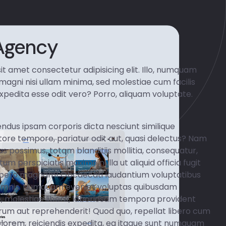
Agency
it amet consectetur adipisicing elit. Illo, numquam
 magni nisi ullam minima, sed molestiae cum facilis
pedita esse odit vero? Porro, aliquam voluptate.
ndus ipsam corporis dicta nesciunt similique
tore tempore, pariatur odit aut, quasi delectus? Nam
s possimus, totam blanditiis mollitia, consequatur,
um perspiciatis maxime nulla ut aliquid officia fugit
libero magnam! Obcaecati laudantium voluptatibus
omnis. Numquam eveniet voluptas quibusdam
ue, molestiae libero, laboriosam tempora provident
trum aut reprehenderit! Quod quo, repellat libero cum
olorem, reiciendis expedita, ea itaque sunt numquam