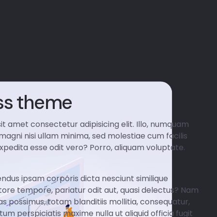
ss theme
it amet consectetur adipisicing elit. Illo, numquam
 magni nisi ullam minima, sed molestiae cum facilis
pedita esse odit vero? Porro, aliquam voluptate.
ndus ipsam corporis dicta nesciunt similique
tore tempore, pariatur odit aut, quasi delectus? Nam
s possimus, totam blanditiis mollitia, consequatur,
um perspiciatis maxime nulla ut aliquid officia fugit