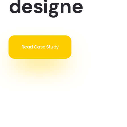
designe
Read Case Study