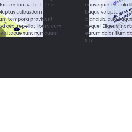
laudantium voluptatibus
consequuntur quia 
oluptas quibusdam
itaque voluptatem 
iosam tempora provident
blanditiis, quia eaq
d quo, repellat libero cum
neque! Eligendi nos
a, ea itaque sunt numquam
earum dolor illum d
sit?