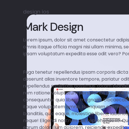
design
ios
Mark Design
Lorem ipsum, dolor sit amet consectetur adipisi
omnis itaque officia magni nisi ullam minima, s
ipsam voluptatum expedita esse odit vero? Por
Fuga tenetur repellendus ipsam corporis dicta 
deserunt alias inventore tempore, pariatur odi
repellendus molestias possimus, totam blanditii
rem ratione voluptatum perspiciatis maxime nulla
consequuntur quia libero magnam! Obcaecati 
itaque voluptatem omnis. Numquam eveniet v
blanditiis, quia eaque, molestiae libero, labor
neque! Eligendi nostrum aut reprehenderit! Quo
earum dolor illum dolorem, reiciendis expedit