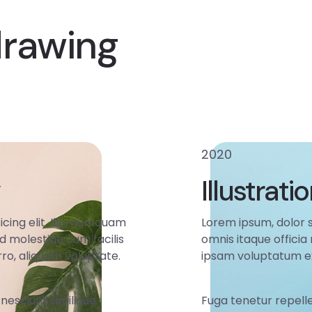
drawing
2020
Illustrati
cing elit. Illo, numquam
Lorem ipsum, dolor s
ed molestiae cum facilis
omnis itaque officia
ro, aliquam voluptate.
ipsam voluptatum ex
nesciunt similique
Fuga tenetur repelle