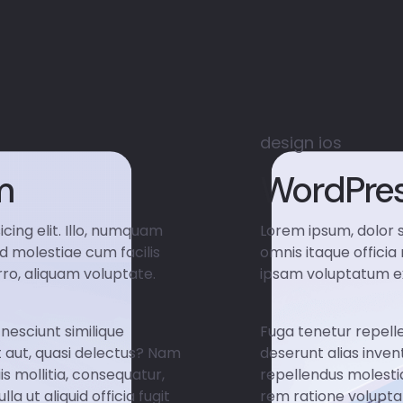
design
ios
m
WordPre
cing elit. Illo, numquam
Lorem ipsum, dolor s
ed molestiae cum facilis
omnis itaque officia
ro, aliquam voluptate.
ipsam voluptatum ex
nesciunt similique
Fuga tenetur repelle
t aut, quasi delectus? Nam
deserunt alias inven
s mollitia, consequatur,
repellendus molestia
 ut aliquid officia fugit
rem ratione voluptat