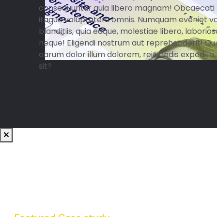
consequuntur quia libero magnam! Obcaecati 
itaque voluptatem omnis. Numquam eveniet v
blanditiis, quia eaque, molestiae libero, labor
neque! Eligendi nostrum aut reprehenderit! Quo
earum dolor illum dolorem, reiciendis expedit
sit?