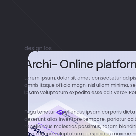
design
ios
Archi- Online platfor
Lorem ipsum, dolor sit amet consectetur adipisi
omnis itaque officia magni nisi ullam minima, s
ipsam voluptatum expedita esse odit vero? Por
Fuga tenetur repellendus ipsam corporis dicta 
deserunt alias inventore tempore, pariatur odi
repellendus molestias possimus, totam blanditii
rem ratione voluptatum perspiciatis maxime nulla