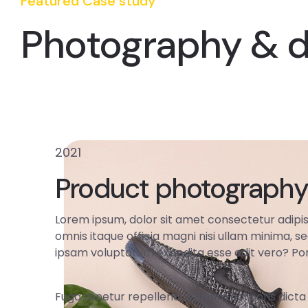
Featured Case study
Photography & 
2021
Product photography
Lorem ipsum, dolor sit amet consectetur adipisi
omnis itaque officia magni nisi ullam minima, s
ipsam voluptatum expedita esse odit vero? Por
Fuga tenetur repellendus ipsam corporis dicta 