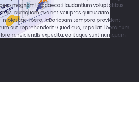
libero magnam! Obcaecati laudantium voluptatibus
omnis. Numquam eveniet voluptas quibusdam
ue, molestiae libero, laboriosam tempora provident
trum aut reprehenderit! Quod quo, repellat libero cum
olorem, reiciendis expedita, ea itaque sunt numquam